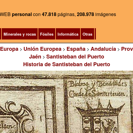
WEB
personal
con
47.818
páginas,
208.978
imágenes
Minerales y rocas
Fósiles
Informática
Otras
Europa
Unión Europea
España
Andalucía
Prov
>
>
>
>
Jaén
Santisteban del Puerto
>
Historia de Santisteban del Puerto