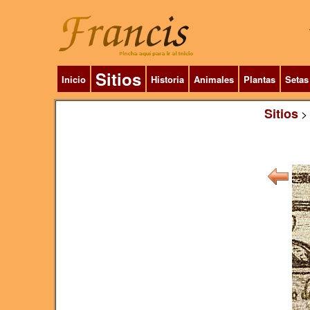
Sitios
Inicio
Historia
Animales
Plantas
Setas
Sitios
>