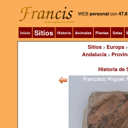
WEB
personal
con
47.8
Sitios
Inicio
Historia
Animales
Plantas
Setas
M
Sitios
Europa
>
Andalucía
Provin
>
Historia de 