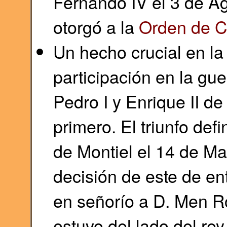
Fernando IV el 3 de Ag
otorgó a la
Orden de C
Un hecho crucial en la 
participación en la gue
Pedro I y Enrique II de
primero. El triunfo defi
de Montiel el 14 de M
decisión de este de en
en señorío a D. Men R
estuvo del lado del re