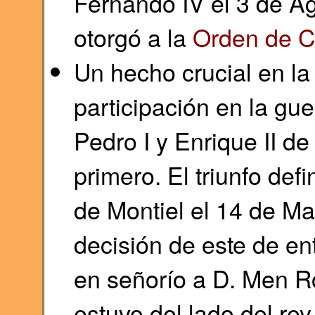
Fernando IV el 3 de Ag
otorgó a la
Orden de C
Un hecho crucial en la 
participación en la gue
Pedro I y Enrique II de
primero. El triunfo defi
de Montiel el 14 de M
decisión de este de en
en señorío a D. Men R
estuvo del lado del re