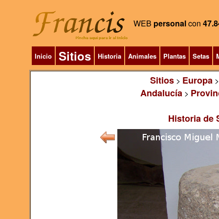
WEB
personal
con
47.8
Sitios
Inicio
Historia
Animales
Plantas
Setas
M
Sitios
Europa
>
Andalucía
Provin
>
Historia de 