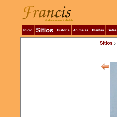
Sitios
Inicio
Historia
Animales
Plantas
Setas
Sitios
>