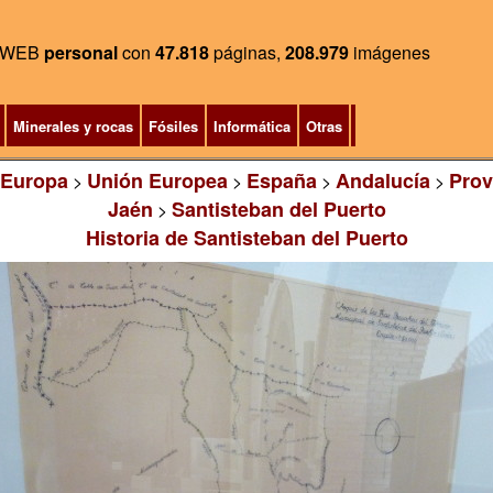
WEB
personal
con
47.818
páginas,
208.979
imágenes
Minerales y rocas
Fósiles
Informática
Otras
Europa
Unión Europea
España
Andalucía
Prov
>
>
>
>
Jaén
Santisteban del Puerto
>
Historia de Santisteban del Puerto