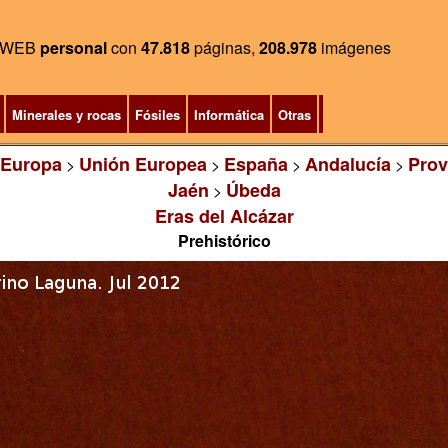
WEB
personal
con
47.818
páginas,
208.978
imágenes
Minerales y rocas
Fósiles
Informática
Otras
Europa
Unión Europea
España
Andalucía
Prov
>
>
>
>
Jaén
Úbeda
>
Eras del Alcázar
Prehistórico