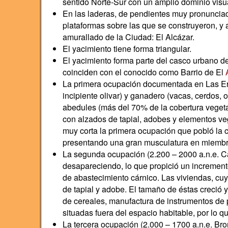
sentido Norte-Sur con un amplio dominio visua
En las laderas, de pendientes muy pronunciad
plataformas sobre las que se construyeron, y 
amurallado de la Ciudad: El Alcázar.
El yacimiento tiene forma triangular.
El yacimiento forma parte del casco urbano d
coinciden con el conocido como Barrio de El
La primera ocupación documentada en Las Eras
incipiente olivar) y ganadero (vacas, cerdos, 
abedules (más del 70% de la cobertura vegetal
con alzados de tapial, adobes y elementos ve
muy corta la primera ocupación que pobló la 
presentando una gran musculatura en miembros 
La segunda ocupación (2.200 – 2000 a.n.e. Ca
desapareciendo, lo que propició un incremento
de abastecimiento cárnico. Las viviendas, cu
de tapial y adobe. El tamaño de éstas creció y
de cereales, manufactura de instrumentos de pi
situadas fuera del espacio habitable, por lo q
La tercera ocupación (2.000 – 1700 a.n.e. Bro