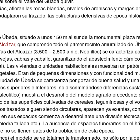
l sobre el Valle del Guadalquivir.
as, afloran las rocas blandas, niveles de areniscas y margas e
adaptaron su trazado, las estructuras defensivas de época histó
e Úbeda, situado a unos 150 m al sur de la monumental plaza r
Alcázar
, que comprende todo el primer recinto amurallado de Ú
 del Alcázar (3.500 – 2.500 a.n.e. Neolítico) se caracteriza p
ovejas, cabras y caballo, garantizando el abastecimiento cárnic
). Las viviendas o unidades habitacionales muestran un patrón 
getales. Eran de pequeñas dimensiones y con funcionalidad múl
ciudad de Úbeda se caracteriza por gozar de buena salud y una 
superiores e inferiores, no discriminándose diferencias sustanc
lcolítico) muestra el desarrollo del modelo agrario precedente
 de las superficies cultivadas de cereales, leguminosas y oliv
yos trazados siguen siendo circulares, aparecen ya exentas, co
 en sus espacios comienza a desarrollarse una división técnica 
edra tallada etc.). La ausencia de espacios funerarios en el háb
ue no se tienen datos de la población de esta época.
nce) el modelo se ve totalmente transformado, no sólo por la de