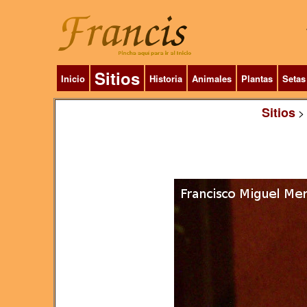
Sitios
Inicio
Historia
Animales
Plantas
Setas
Sitios
>