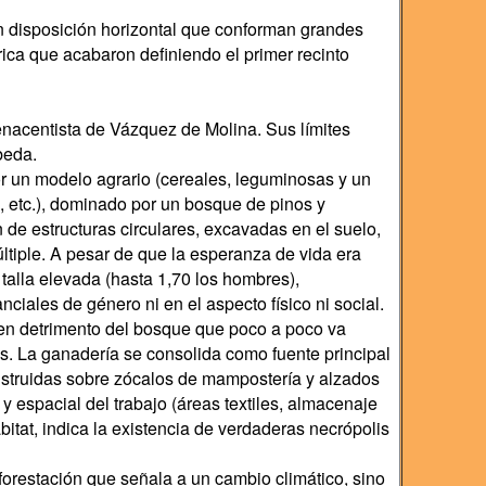
n disposición horizontal que conforman grandes
rica que acabaron definiendo el primer recinto
enacentista de Vázquez de Molina. Sus límites
beda.
or un modelo agrario (cereales, leguminosas y un
o, etc.), dominado por un bosque de pinos y
de estructuras circulares, excavadas en el suelo,
tiple. A pesar de que la esperanza de vida era
talla elevada (hasta 1,70 los hombres),
iales de género ni en el aspecto físico ni social.
 en detrimento del bosque que poco a poco va
os. La ganadería se consolida como fuente principal
nstruidas sobre zócalos de mampostería y alzados
y espacial del trabajo (áreas textiles, almacenaje
itat, indica la existencia de verdaderas necrópolis
forestación que señala a un cambio climático, sino