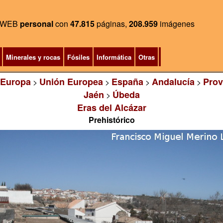
WEB
personal
con
47.815
páginas,
208.959
imágenes
Minerales y rocas
Fósiles
Informática
Otras
Europa
Unión Europea
España
Andalucía
Prov
>
>
>
>
Jaén
Úbeda
>
Eras del Alcázar
Prehistórico