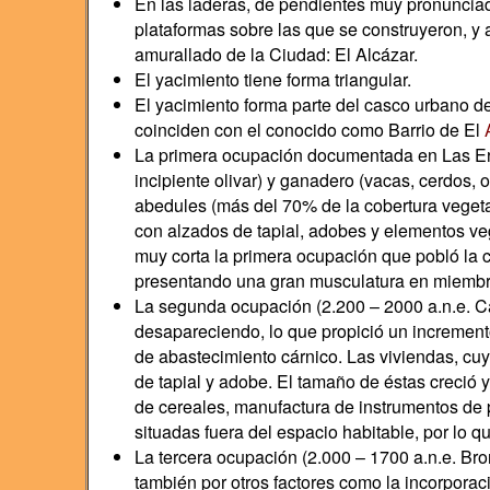
En las laderas, de pendientes muy pronunciad
plataformas sobre las que se construyeron, y 
amurallado de la Ciudad: El Alcázar.
El yacimiento tiene forma triangular.
El yacimiento forma parte del casco urbano d
coinciden con el conocido como Barrio de El
La primera ocupación documentada en Las Eras
incipiente olivar) y ganadero (vacas, cerdos, 
abedules (más del 70% de la cobertura vegetal
con alzados de tapial, adobes y elementos ve
muy corta la primera ocupación que pobló la 
presentando una gran musculatura en miembros 
La segunda ocupación (2.200 – 2000 a.n.e. Ca
desapareciendo, lo que propició un incremento
de abastecimiento cárnico. Las viviendas, cu
de tapial y adobe. El tamaño de éstas creció y
de cereales, manufactura de instrumentos de pi
situadas fuera del espacio habitable, por lo q
La tercera ocupación (2.000 – 1700 a.n.e. Bro
también por otros factores como la incorpora