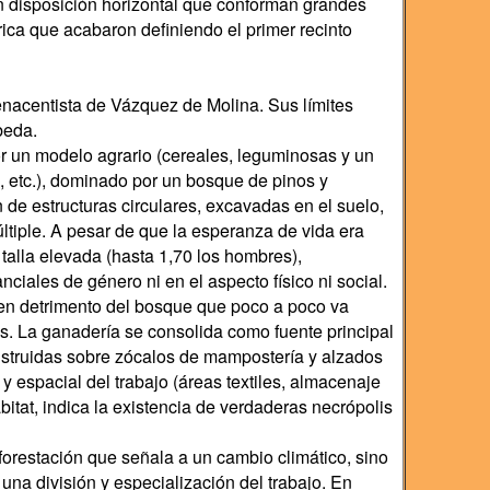
n disposición horizontal que conforman grandes
rica que acabaron definiendo el primer recinto
enacentista de Vázquez de Molina. Sus límites
beda.
or un modelo agrario (cereales, leguminosas y un
o, etc.), dominado por un bosque de pinos y
de estructuras circulares, excavadas en el suelo,
tiple. A pesar de que la esperanza de vida era
talla elevada (hasta 1,70 los hombres),
iales de género ni en el aspecto físico ni social.
 en detrimento del bosque que poco a poco va
os. La ganadería se consolida como fuente principal
nstruidas sobre zócalos de mampostería y alzados
y espacial del trabajo (áreas textiles, almacenaje
itat, indica la existencia de verdaderas necrópolis
forestación que señala a un cambio climático, sino
na división y especialización del trabajo. En