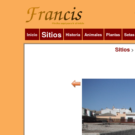
Sitios
Inicio
Historia
Animales
Plantas
Setas
Sitios
>