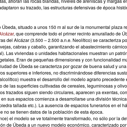
as, afloran las rocas blandas, niveles de areniscas y margas e
adaptaron su trazado, las estructuras defensivas de época histó
e Úbeda, situado a unos 150 m al sur de la monumental plaza r
Alcázar
, que comprende todo el primer recinto amurallado de Ú
 del Alcázar (3.500 – 2.500 a.n.e. Neolítico) se caracteriza p
ovejas, cabras y caballo, garantizando el abastecimiento cárnic
). Las viviendas o unidades habitacionales muestran un patrón 
getales. Eran de pequeñas dimensiones y con funcionalidad múl
ciudad de Úbeda se caracteriza por gozar de buena salud y una 
superiores e inferiores, no discriminándose diferencias sustanc
lcolítico) muestra el desarrollo del modelo agrario precedente
 de las superficies cultivadas de cereales, leguminosas y oliv
yos trazados siguen siendo circulares, aparecen ya exentas, co
 en sus espacios comienza a desarrollarse una división técnica 
edra tallada etc.). La ausencia de espacios funerarios en el háb
ue no se tienen datos de la población de esta época.
nce) el modelo se ve totalmente transformado, no sólo por la de
ción de Úbeda a un nuevo modelo económico, caracterizado por u