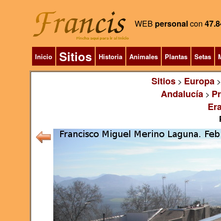
WEB
personal
con
47.8
Sitios
Inicio
Historia
Animales
Plantas
Setas
M
Sitios
Europa
>
Andalucía
Pr
>
Era