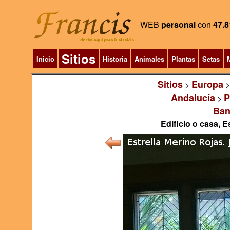
WEB
personal
con
47.8
Sitios
Inicio
Historia
Animales
Plantas
Setas
M
Sitios
Europa
>
Andalucía
P
>
Ban
Edificio o casa, 