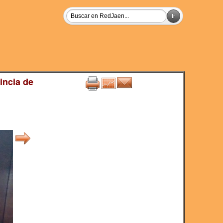
incia de