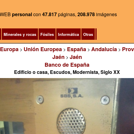
WEB
personal
con
47.817
páginas,
208.978
imágenes
Minerales y rocas
Fósiles
Informática
Otras
Europa
Unión Europea
España
Andalucía
Prov
>
>
>
>
Jaén
Jaén
>
Banco de España
Edificio o casa, Escudos, Modernista, Siglo XX