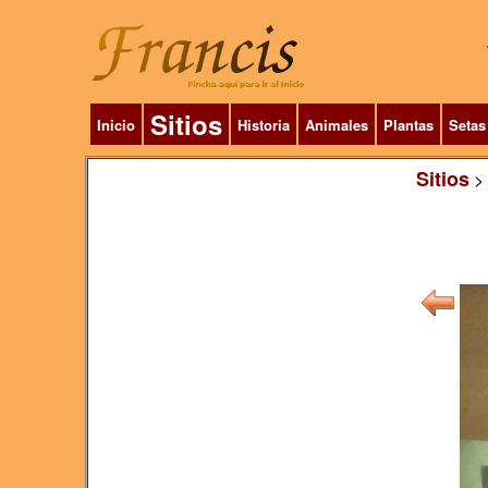
Sitios
Inicio
Historia
Animales
Plantas
Setas
Sitios
>