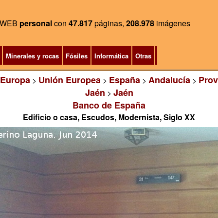
WEB
personal
con
47.817
páginas,
208.978
imágenes
Minerales y rocas
Fósiles
Informática
Otras
Europa
Unión Europea
España
Andalucía
Prov
>
>
>
>
Jaén
Jaén
>
Banco de España
Edificio o casa, Escudos, Modernista, Siglo XX