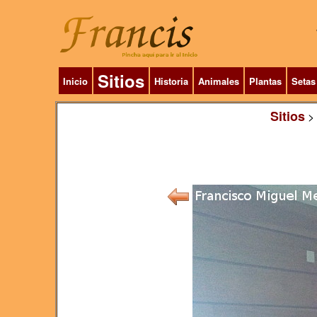
Sitios
Inicio
Historia
Animales
Plantas
Setas
Sitios
>