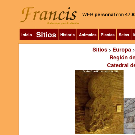
WEB
personal
con
47.8
Sitios
Inicio
Historia
Animales
Plantas
Setas
M
Sitios
Europa
>
Región de
Catedral de