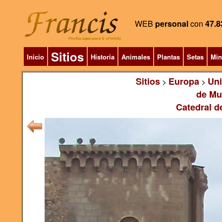
WEB
personal
con
47.8
Sitios
Inicio
Historia
Animales
Plantas
Setas
Min
Sitios
Europa
Un
>
>
de Mu
Catedral de