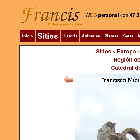
WEB
personal
con
47.8
Sitios
Inicio
Historia
Animales
Plantas
Setas
M
Sitios
Europa
>
Región de
Catedral de