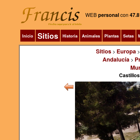
WEB
personal
con
47.8
Sitios
Inicio
Historia
Animales
Plantas
Setas
M
Sitios
Europa
>
Andalucía
P
>
Mur
Castillos