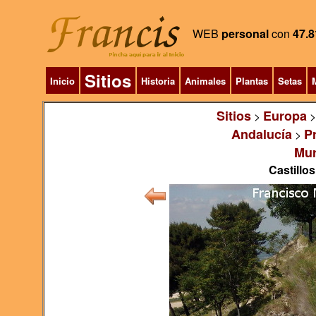
WEB
personal
con
47.8
Sitios
Inicio
Historia
Animales
Plantas
Setas
M
Sitios
Europa
>
Andalucía
P
>
Mur
Castillos