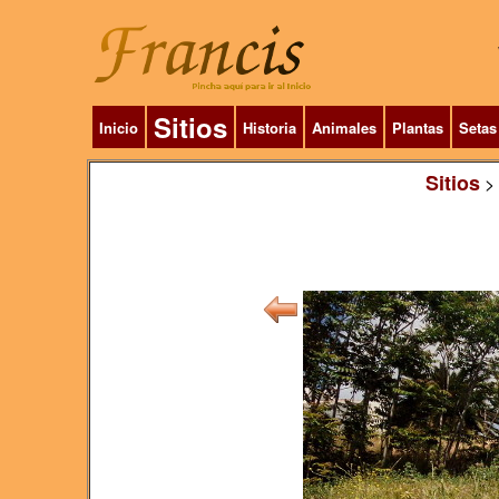
Sitios
Inicio
Historia
Animales
Plantas
Setas
Sitios
>