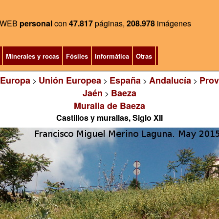
WEB
personal
con
47.817
páginas,
208.978
imágenes
Minerales y rocas
Fósiles
Informática
Otras
Europa
Unión Europea
España
Andalucía
Prov
>
>
>
>
Jaén
Baeza
>
Muralla de Baeza
Castillos y murallas, Siglo XII