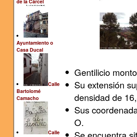
de la Cárcel
Ayuntamiento o
Casa Ducal
Gentilicio mont
Su extensión sup
Calle
Bartolomé
densidad de 16,
Camacho
Sus coordenadas
O.
Se encuentra si
Calle