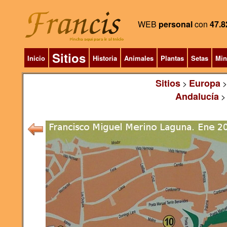
WEB
personal
con
47.8
Sitios
Inicio
Historia
Animales
Plantas
Setas
Min
Sitios
Europa
>
Andalucía