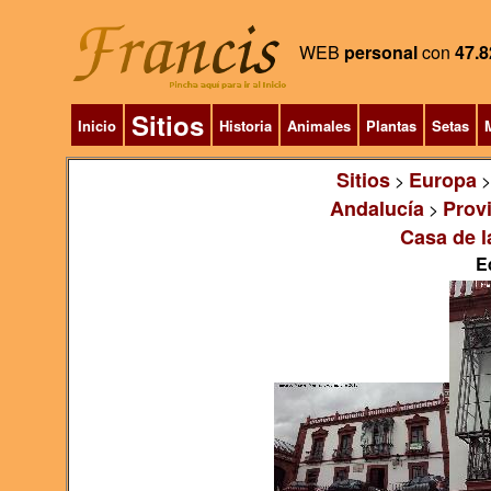
WEB
personal
con
47.8
Sitios
Inicio
Historia
Animales
Plantas
Setas
M
Sitios
Europa
>
Andalucía
Prov
>
Casa de l
E