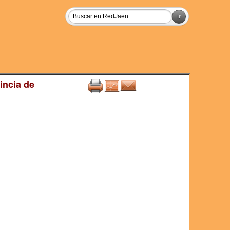
incia de