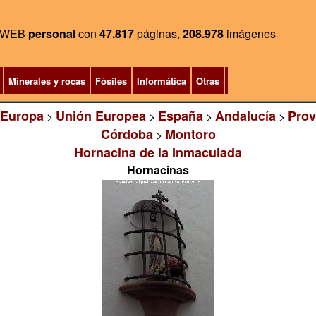
WEB
personal
con
47.817
páginas,
208.978
imágenes
Minerales y rocas
Fósiles
Informática
Otras
Europa
Unión Europea
España
Andalucía
Prov
>
>
>
>
Córdoba
Montoro
>
Hornacina de la Inmaculada
Hornacinas