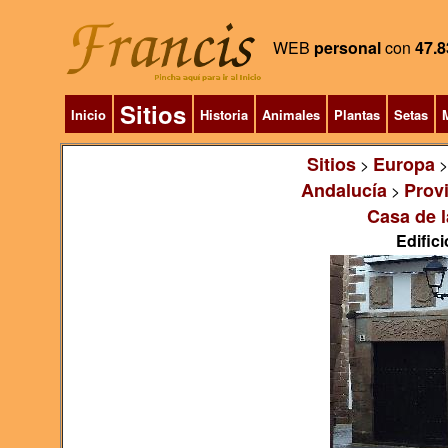
WEB
personal
con
47.8
Sitios
Inicio
Historia
Animales
Plantas
Setas
M
Sitios
Europa
>
Andalucía
Prov
>
Casa de l
Edific