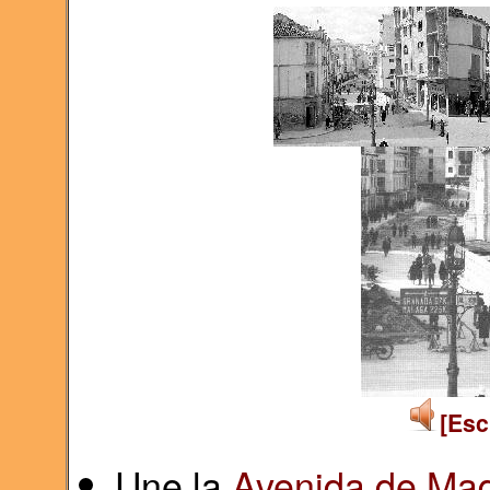
[Esc
Une la
Avenida de Mad