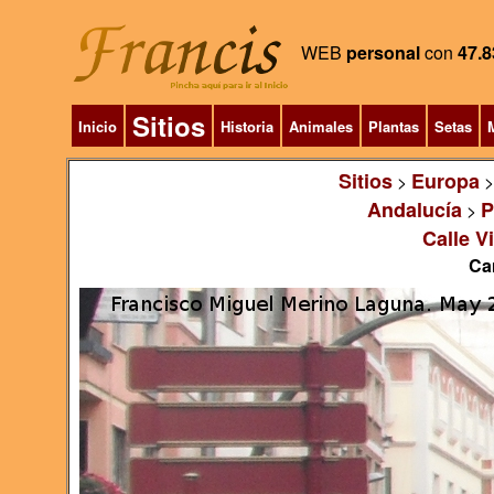
WEB
personal
con
47.8
Sitios
Inicio
Historia
Animales
Plantas
Setas
M
Sitios
Europa
>
Andalucía
P
>
Calle V
Ca