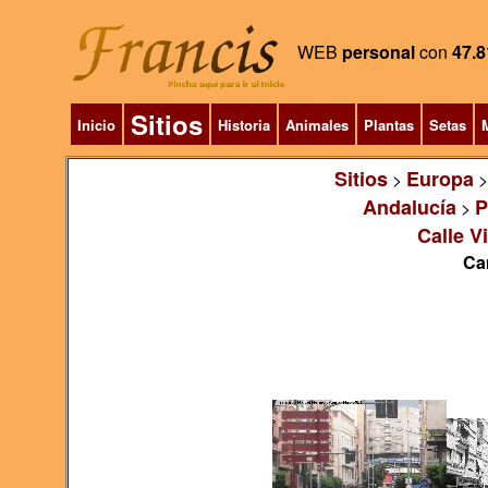
WEB
personal
con
47.8
Sitios
Inicio
Historia
Animales
Plantas
Setas
M
Sitios
Europa
>
Andalucía
P
>
Calle V
Ca