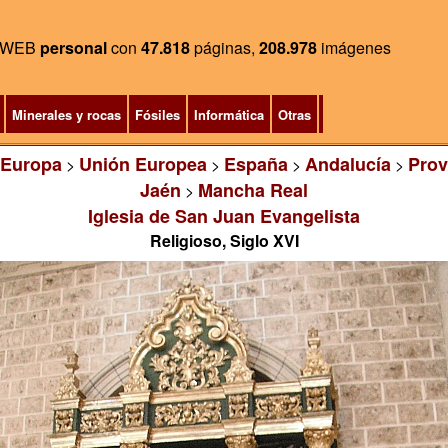
WEB
personal
con
47.818
páginas,
208.978
imágenes
Minerales y rocas
Fósiles
Informática
Otras
Europa
Unión Europea
España
Andalucía
Prov
>
>
>
>
Jaén
Mancha Real
>
Iglesia de San Juan Evangelista
Religioso, Siglo XVI