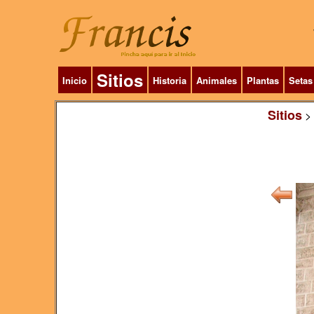
Sitios
Inicio
Historia
Animales
Plantas
Setas
Sitios
>