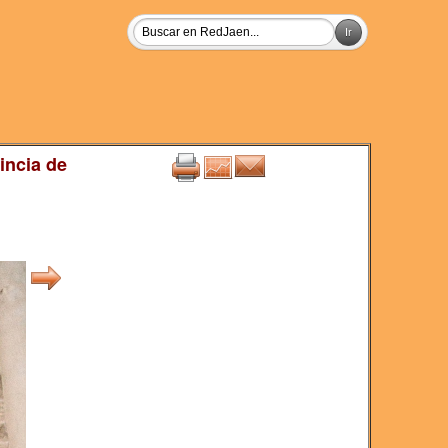
incia de