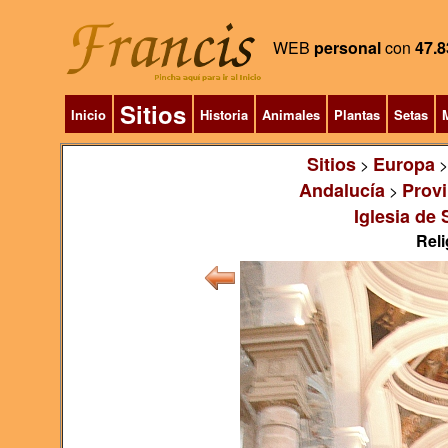
WEB
personal
con
47.8
Sitios
Inicio
Historia
Animales
Plantas
Setas
M
Sitios
Europa
>
Andalucía
Provi
>
Iglesia de
Reli