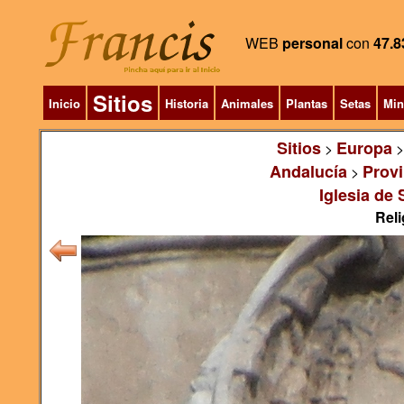
WEB
personal
con
47.8
Sitios
Inicio
Historia
Animales
Plantas
Setas
Min
Sitios
Europa
>
Andalucía
Provi
>
Iglesia de
Reli