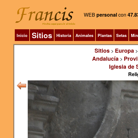
WEB
personal
con
47.8
Sitios
Inicio
Historia
Animales
Plantas
Setas
Min
Sitios
Europa
>
Andalucía
Provi
>
Iglesia de
Reli