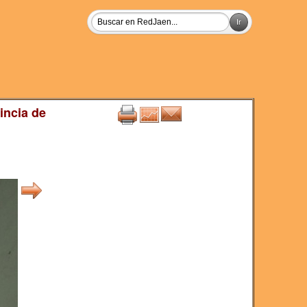
incia de