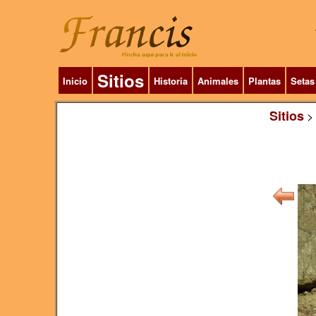
Sitios
Inicio
Historia
Animales
Plantas
Setas
Sitios
>