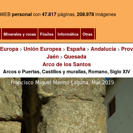
WEB
personal
con
47.817
páginas,
208.978
imágenes
Minerales y rocas
Fósiles
Informática
Otras
Europa
Unión Europea
España
Andalucía
Prov
>
>
>
>
Jaén
Quesada
>
Arco de los Santos
Arcos o Puertas, Castillos y murallas, Romano, Siglo XIV