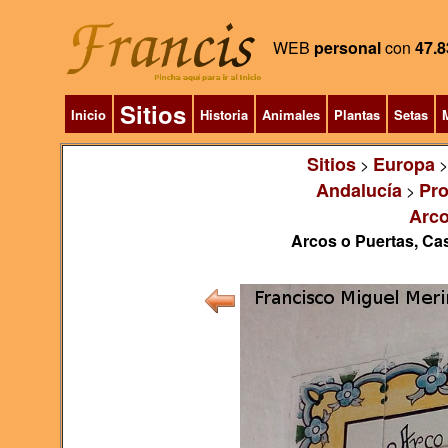
WEB
personal
con
47.8
Sitios
Inicio
Historia
Animales
Plantas
Setas
M
Sitios
Europa
>
Andalucía
Pro
>
Arco
Arcos o Puertas, Cas