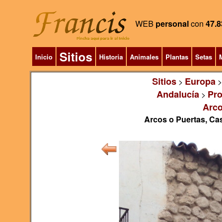
WEB
personal
con
47.8
Sitios
Inicio
Historia
Animales
Plantas
Setas
M
Sitios
Europa
>
Andalucía
Pro
>
Arco
Arcos o Puertas, Cas