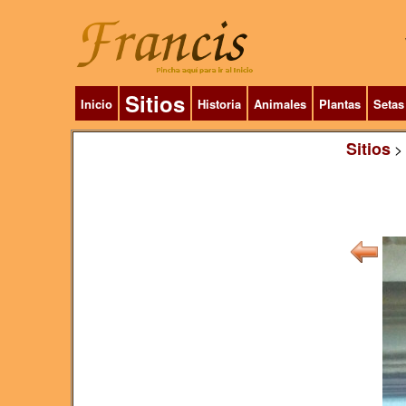
Sitios
Inicio
Historia
Animales
Plantas
Setas
Sitios
>