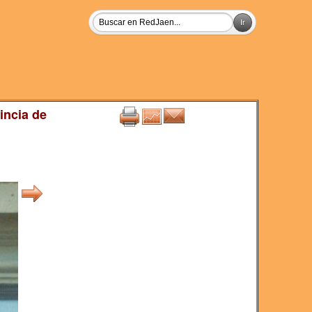
incia de