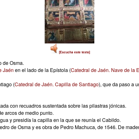
[Escucha este texto]
o de Osma.
e Jaén
en el lado de la Epístola (
Catedral de Jaén. Nave de la E
tiago (
Catedral de Jaén. Capilla de Santiago
), que da paso a u
da con recuadros sustentada sobre las pilastras jónicas.
de arcos de medio punto.
igua y presidía la capilla en la que se reunía el Cabildo.
 Pedro de Osma y es obra de Pedro Machuca, de 1546. De madera