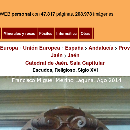
WEB
personal
con
47.817
páginas,
208.978
imágenes
Minerales y rocas
Fósiles
Informática
Otras
Europa
Unión Europea
España
Andalucía
Prov
>
>
>
>
Jaén
Jaén
>
Catedral de Jaén. Sala Capitular
Escudos, Religioso, Siglo XVI