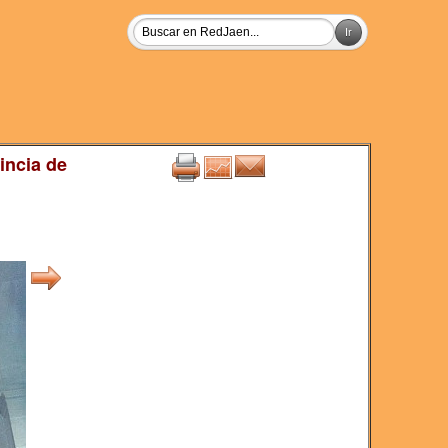
incia de