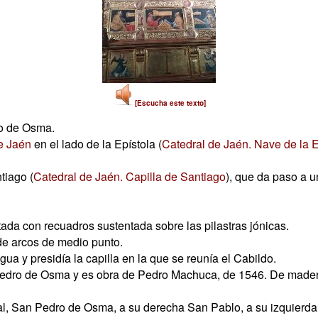
[Escucha este texto]
o de Osma.
e Jaén
en el lado de la Epístola (
Catedral de Jaén. Nave de la E
tiago (
Catedral de Jaén. Capilla de Santiago
), que da paso a u
da con recuadros sustentada sobre las pilastras jónicas.
de arcos de medio punto.
igua y presidía la capilla en la que se reunía el Cabildo.
 Pedro de Osma y es obra de Pedro Machuca, de 1546. De madera
ntral, San Pedro de Osma, a su derecha San Pablo, a su izquierd