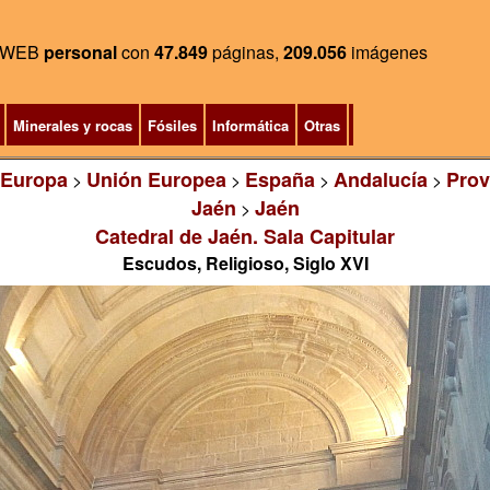
WEB
personal
con
47.849
páginas,
209.056
imágenes
Minerales y rocas
Fósiles
Informática
Otras
Europa
Unión Europea
España
Andalucía
Prov
>
>
>
>
Jaén
Jaén
>
Catedral de Jaén. Sala Capitular
Escudos, Religioso, Siglo XVI