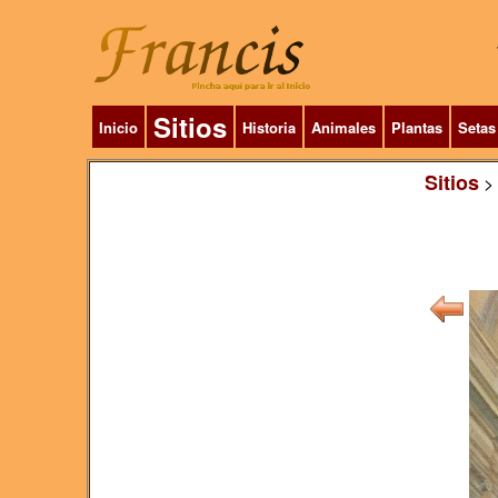
Sitios
Inicio
Historia
Animales
Plantas
Setas
Sitios
>