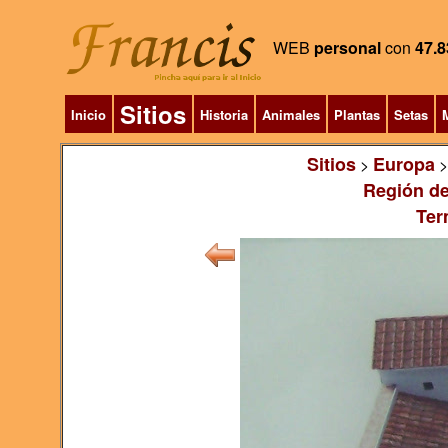
WEB
personal
con
47.8
Sitios
Inicio
Historia
Animales
Plantas
Setas
M
Sitios
Europa
>
Región de
Ter