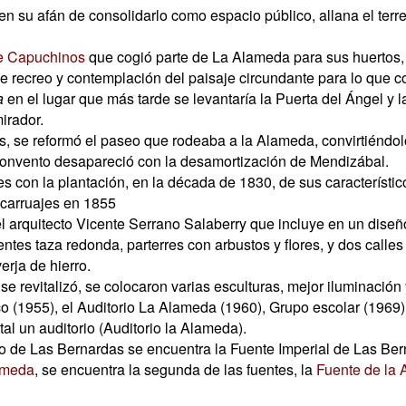
n su afán de consolidarlo como espacio público, allana el terre
e Capuchinos
que cogió parte de La Alameda para sus huertos,
de recreo y contemplación del paisaje circundante para lo que c
a
en el lugar que más tarde se levantaría la Puerta del Ángel y l
irador.
zas, se reformó el paseo que rodeaba a la Alameda, convirtién
convento desapareció con la desamortización de Mendizábal.
 con la plantación, en la década de 1830, de sus característi
 carruajes en 1855
el arquitecto Vicente Serrano Salaberry que incluye en un diseñ
entes taza redonda, parterres con arbustos y flores, y dos call
rja de hierro.
e revitalizó, se colocaron varias esculturas, mejor iluminación 
o (1955), el Auditorio La Alameda (1960), Grupo escolar (1969)
al un auditorio (Auditorio la Alameda).
o de Las Bernardas se encuentra la Fuente Imperial de Las Ber
ameda
, se encuentra la segunda de las fuentes, la
Fuente de la