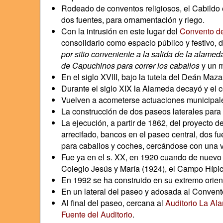
Rodeado de conventos religiosos, el Cabildo e
dos fuentes, para ornamentación y riego.
Con la intrusión en este lugar del
Convento d
consolidarlo como espacio público y festivo, 
por sitio conveniente a la salida de la alamed
de Capuchinos para correr los caballos
y un m
En el siglo XVIII, bajo la tutela del Deán Ma
Durante el siglo XIX la Alameda decayó y el 
Vuelven a acometerse actuaciones municipales
La construcción de dos paseos laterales para
La ejecución, a partir de 1862, del proyecto d
arrecifado, bancos en el paseo central, dos fu
para caballos y coches, cercándose con una ve
Fue ya en el s. XX, en 1920 cuando de nuevo s
Colegio Jesús y María (1924), el Campo Hípic
En 1992 se ha construido en su extremo orient
En un lateral del paseo y adosada al Convent
Al final del paseo, cercana al
Auditorio La Al
Fuente del Auditorio
.