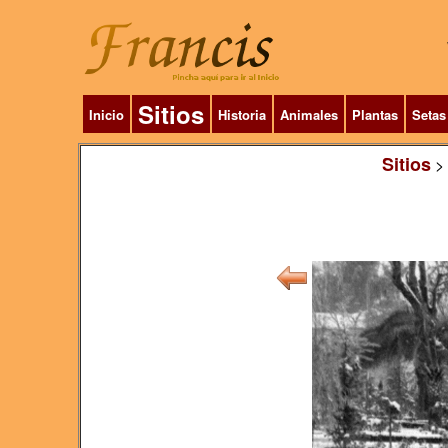
Sitios
Inicio
Historia
Animales
Plantas
Setas
Sitios
>