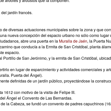
de árboles y arbustos que la componen.
del jardín francés.
o de diversas actuaciones municipales sobre la zona y que come
una nueva concepción del espacio urbano no sólo como lugar d
ciudadanos, abre una puerta en la
Muralla de Jaén
, la Puerta N
el camino que conducía a la Ermita de San Cristóbal, planta ál
te espacio.
l Portillo de San Jerónimo, y la ermita de San Cristóbal, ubicad
irlo en lugar de esparcimiento y actividades comerciales y arte
ralla. Puerta del Ángel).
nte definidas de un jardín público, proyectándose la construcc
612 con motivo de la visita de Felipe III.
 del Ángel el Convento de Las Bernardas.
e de la Cabeza, se fundó un convento de padres capuchinos (16