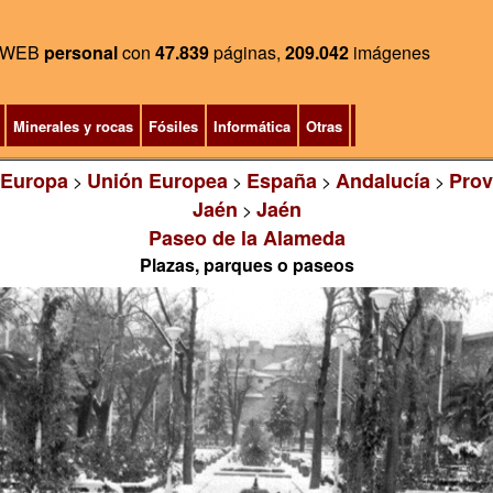
WEB
personal
con
47.839
páginas,
209.042
imágenes
Minerales y rocas
Fósiles
Informática
Otras
Europa
Unión Europea
España
Andalucía
Prov
>
>
>
>
Jaén
Jaén
>
Paseo de la Alameda
Plazas, parques o paseos