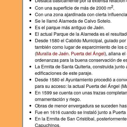
Destaca básicamente por la extensa relación 
2
Con una superficie de más de 2000 m
.
Con una zona ajardinada con cierta influencia 
Se le llamó Alameda de Calvo Sotelo.
Es el parque más antiguo de Jaén.
El actual Parque de la Alameda es el resultad
Desde 1580 el Cabildo Municipal, guiado por 
también como lugar de esparcimiento de los 
(
Muralla de Jaén. Puerta del Ángel
), allana 
ordenanzas para la buena conservación de es
La Ermita de Santa Quiteria, construida junto a
edificaciones de este paraje.
Desde 1580 el Ayuntamiento procedió a convert
para su acceso: la actual Puerta del Ángel (Mu
En 1599 se cuenta con unas trazas completame
ornamentación y riego.
Obras de menor envergadura se suceden hasta 1
Fue en 1616 cuando se instaló junto a Puerta
En la Ermita de San Cristóbal, posteriorment
Capuchinos.