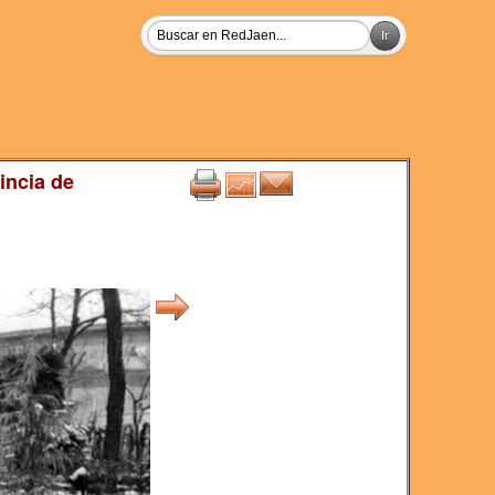
incia de