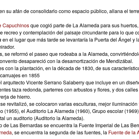
n su afán de consolidarlo como espacio público, allana el terre
e Capuchinos
que cogió parte de La Alameda para sus huertos,
de recreo y contemplación del paisaje circundante para lo que c
a
en el lugar que más tarde se levantaría la Puerta del Ángel y l
irador.
zas, se reformó el paseo que rodeaba a la Alameda, convirtién
convento desapareció con la desamortización de Mendizábal.
 con la plantación, en la década de 1830, de sus característi
 carruajes en 1855
el arquitecto Vicente Serrano Salaberry que incluye en un diseñ
entes taza redonda, parterres con arbustos y flores, y dos call
rja de hierro.
e revitalizó, se colocaron varias esculturas, mejor iluminación 
o (1955), el Auditorio La Alameda (1960), Grupo escolar (1969)
al un auditorio (Auditorio la Alameda).
o de Las Bernardas se encuentra la Fuente Imperial de Las Ber
ameda
, se encuentra la segunda de las fuentes, la
Fuente de la