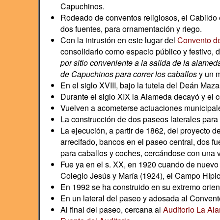
Capuchinos.
Rodeado de conventos religiosos, el Cabildo e
dos fuentes, para ornamentación y riego.
Con la intrusión en este lugar del
Convento d
consolidarlo como espacio público y festivo, 
por sitio conveniente a la salida de la alamed
de Capuchinos para correr los caballos
y un m
En el siglo XVIII, bajo la tutela del Deán Ma
Durante el siglo XIX la Alameda decayó y el 
Vuelven a acometerse actuaciones municipales
La construcción de dos paseos laterales para
La ejecución, a partir de 1862, del proyecto d
arrecifado, bancos en el paseo central, dos fu
para caballos y coches, cercándose con una ve
Fue ya en el s. XX, en 1920 cuando de nuevo s
Colegio Jesús y María (1924), el Campo Hípic
En 1992 se ha construido en su extremo orient
En un lateral del paseo y adosada al Convent
Al final del paseo, cercana al
Auditorio La Al