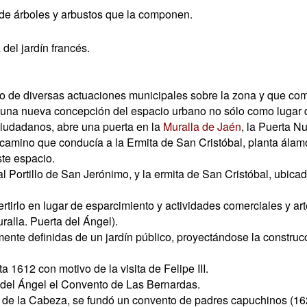
de árboles y arbustos que la componen.
del jardín francés.
o de diversas actuaciones municipales sobre la zona y que come
una nueva concepción del espacio urbano no sólo como lugar d
ciudadanos, abre una puerta en la
Muralla de Jaén
, la Puerta N
el camino que conducía a la Ermita de San Cristóbal, planta ál
te espacio.
l Portillo de San Jerónimo, y la ermita de San Cristóbal, ubicad
irlo en lugar de esparcimiento y actividades comerciales y arte
ralla. Puerta del Ángel).
nte definidas de un jardín público, proyectándose la construcc
612 con motivo de la visita de Felipe III.
 del Ángel el Convento de Las Bernardas.
e de la Cabeza, se fundó un convento de padres capuchinos (16