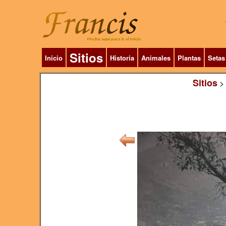
Sitios
Inicio
Historia
Animales
Plantas
Setas
Sitios
>