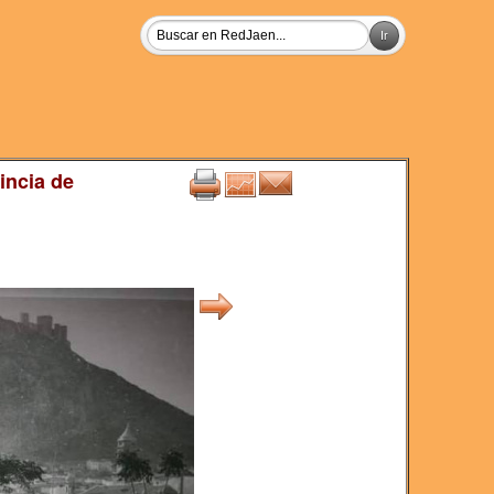
incia de