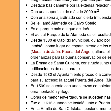
Destaca básicamente por la extensa relación 
2
Con una superficie de más de 2000 m
.
Con una zona ajardinada con cierta influencia 
Se le llamó Alameda de Calvo Sotelo.
Es el parque más antiguo de Jaén.
El actual Parque de la Alameda es el resultad
Desde 1580 el Cabildo Municipal, guiado por 
también como lugar de esparcimiento de los 
(
Muralla de Jaén. Puerta del Ángel
), allana 
ordenanzas para la buena conservación de es
La Ermita de Santa Quiteria, construida junto a
edificaciones de este paraje.
Desde 1580 el Ayuntamiento procedió a convert
para su acceso: la actual Puerta del Ángel (Mu
En 1599 se cuenta con unas trazas completame
ornamentación y riego.
Obras de menor envergadura se suceden hasta 1
Fue en 1616 cuando se instaló junto a Puerta
En la Ermita de San Cristóbal, posteriorment