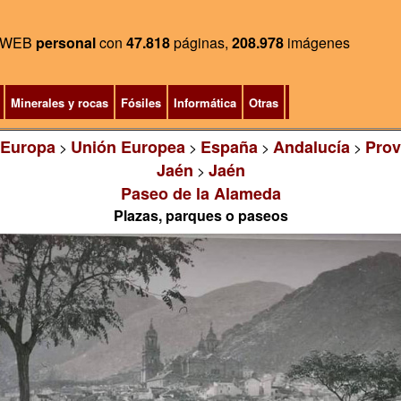
WEB
personal
con
47.818
páginas,
208.978
imágenes
Minerales y rocas
Fósiles
Informática
Otras
Europa
Unión Europea
España
Andalucía
Prov
>
>
>
>
Jaén
Jaén
>
Paseo de la Alameda
Plazas, parques o paseos