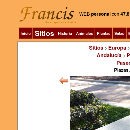
WEB
personal
con
47.8
Sitios
Inicio
Historia
Animales
Plantas
Setas
M
Sitios
Europa
>
Andalucía
P
>
Paseo
Plazas