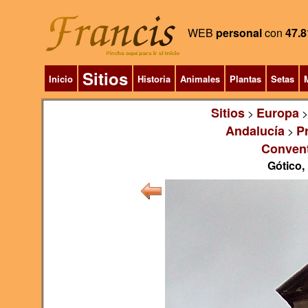
WEB
personal
con
47.8
Sitios
Inicio
Historia
Animales
Plantas
Setas
M
Sitios
Europa
>
Andalucía
P
>
Convent
Gótico,