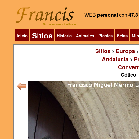
WEB
personal
con
47.8
Sitios
Inicio
Historia
Animales
Plantas
Setas
Min
Sitios
Europa
>
Andalucía
P
>
Convent
Gótico,