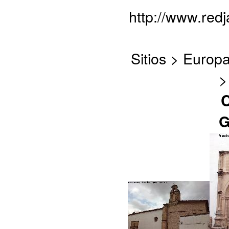
http://www.red
Sitios > Europ
>
C
G