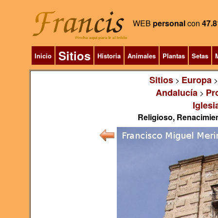
WEB
personal
con
47.8
Sitios
Inicio
Historia
Animales
Plantas
Setas
M
Sitios
Europa
>
Andalucía
Pr
>
Iglesi
Religioso, Renacimient