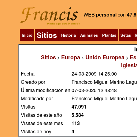
WEB
personal
con
47.8
Sitios
Inicio
Historia
Animales
Plantas
Setas
M
I
Sitios
Europa
Unión Europea
Es
>
>
>
Iglesi
Fecha
24-03-2009 14:26:00
Creado por
Francisco Miguel Merino Lag
Última modificación en
07-03-2025 12:48:48
Modificado por
Francisco Miguel Merino Lag
Visitas
47.091
Visitas de este año
5.584
Visitas de este mes
113
Visitas de hoy
4