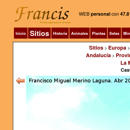
WEB
personal
con
47.8
Sitios
Inicio
Historia
Animales
Plantas
Setas
Min
Sitios
Europa
>
Andalucía
Provi
>
La 
Cast