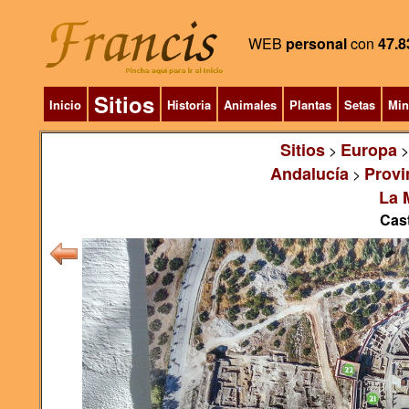
WEB
personal
con
47.8
Sitios
Inicio
Historia
Animales
Plantas
Setas
Min
Sitios
Europa
>
Andalucía
Provi
>
La 
Cast