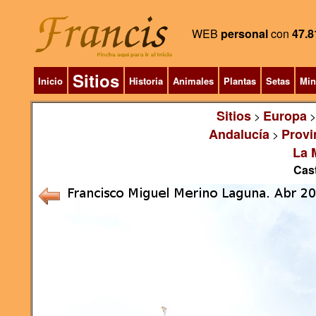
WEB
personal
con
47.8
Sitios
Inicio
Historia
Animales
Plantas
Setas
Min
Sitios
Europa
>
Andalucía
Provi
>
La 
Cast