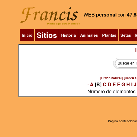
WEB
personal
con
47.8
Sitios
Inicio
Historia
Animales
Plantas
Setas
M
[Orden natural]
[Orden al
A
[B]
C
D
E
F
G
H
I
J
*
Número de elementos e
Página confeccionad