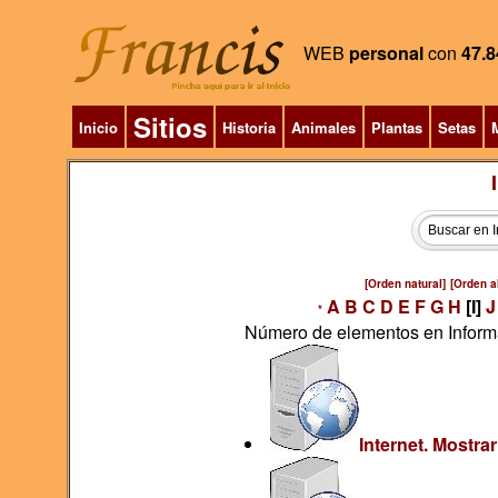
WEB
personal
con
47.8
Sitios
Inicio
Historia
Animales
Plantas
Setas
M
[Orden natural]
[Orden al
A
B
C
D
E
F
G
H
[I]
J
*
Número de elementos en Inform
Internet. Mostra