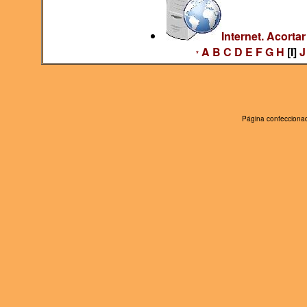
Internet. Acorta
A
B
C
D
E
F
G
H
[I]
J
*
Página confeccionad