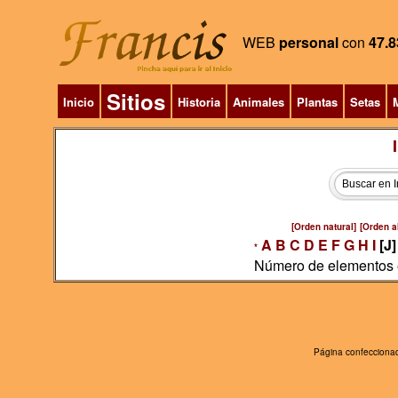
WEB
personal
con
47.8
Sitios
Inicio
Historia
Animales
Plantas
Setas
M
[Orden natural]
[Orden al
A
B
C
D
E
F
G
H
I
[J]
*
Número de elementos e
Página confeccionad