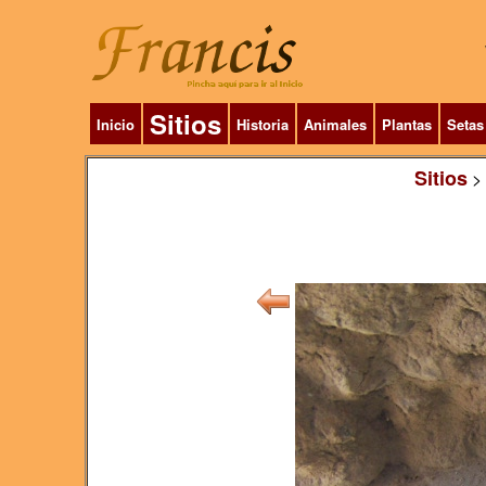
Sitios
Inicio
Historia
Animales
Plantas
Setas
Sitios
>