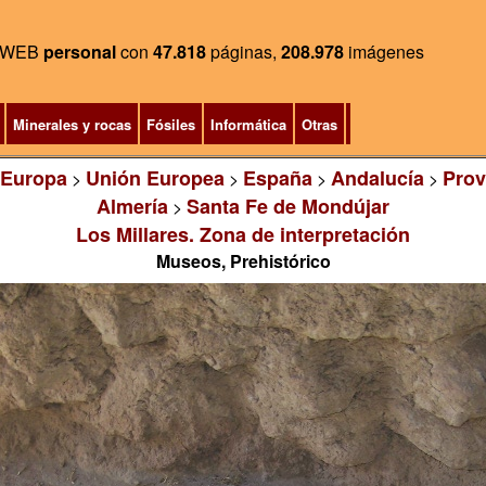
WEB
personal
con
47.818
páginas,
208.978
imágenes
Minerales y rocas
Fósiles
Informática
Otras
Europa
Unión Europea
España
Andalucía
Prov
>
>
>
>
Almería
Santa Fe de Mondújar
>
Los Millares. Zona de interpretación
Museos, Prehistórico