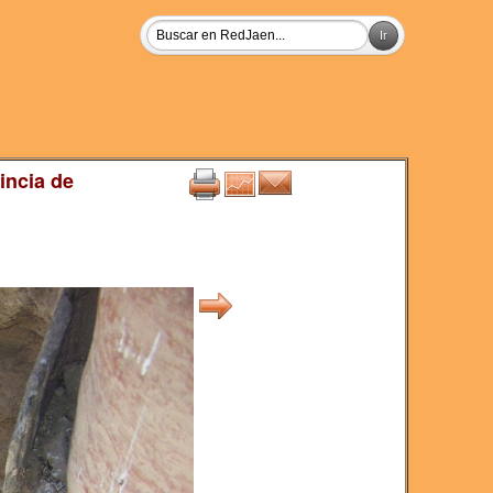
incia de