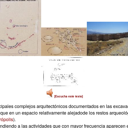
[Escucha este texto]
incipales complejos arquitectónicos documentados en las excav
que en un espacio relativamente alejadode los restos arqueológ
rópolis
).
endiendo a las actividades que con mayor frecuencia aparecen e