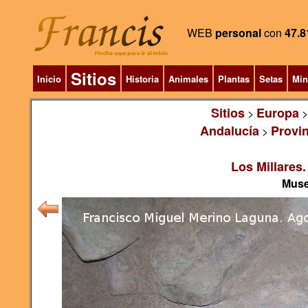
WEB
personal
con
47.8
Sitios
Inicio
Historia
Animales
Plantas
Setas
Min
Sitios
Europa
>
Andalucía
Provin
>
Los Millares.
Muse