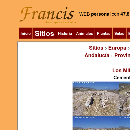
WEB
personal
con
47.8
Sitios
Inicio
Historia
Animales
Plantas
Setas
M
Sitios
Europa
>
Andalucía
Provin
>
Los Mil
Cemente