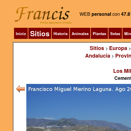
WEB
personal
con
47.8
Sitios
Inicio
Historia
Animales
Plantas
Setas
Min
Sitios
Europa
>
Andalucía
Provin
>
Los Mil
Cemente